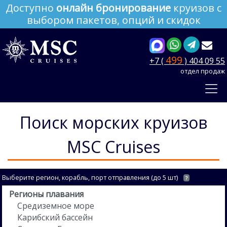
Доступно
онлайн бронирование
круизов с
выбором пакетов, опций и скидок
499
+7 (
) 404 09 55
отдел продаж
Поиск морских круизов
MSC Cruises
Выберите регион, корабль, порт отправления (до 5 шт)
?