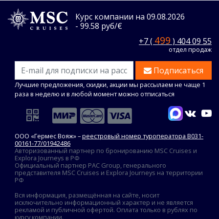
Курс компании на 09.08.2026
- 99.58 руб/€
499
+7 (
) 404 09 55
отдел продаж
Подписаться
Лучшие предложения, скидки, акции мы рассылаем не чаще 1
раза в неделю и в любой момент можно отписаться
ООО «Гермес Вояж» –
реестровый номер туроператора В031-
00161-77/01942486
Авторизованный партнер по бронированию MSC Cruises и
Explora Journeys в РФ
Официальный партнер PAC Group, генерального
представителя MSC Cruises и Explora Journeys на территории
РФ
Вся информация, размещённая на сайте, носит
исключительно информационный характер и не является
рекламой и публичной офертой. Оплата только в рублях по
курсу компании.