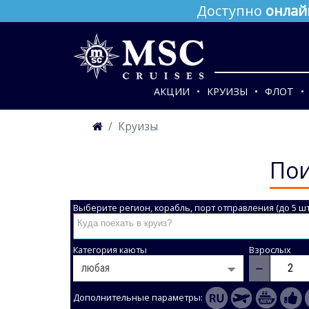
Доступно
онлай
АКЦИИ
КРУИЗЫ
ФЛОТ
Круизы
Пои
Выберите регион, корабль, порт отправления (до 5 шт
Категория каюты
Взрослых
−
Дополнительные параметры: