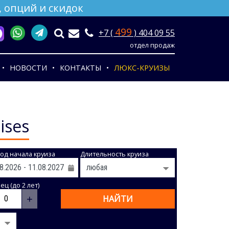
 опций и скидок
499
+7 (
) 404 09 55
отдел продаж
НОВОСТИ
КОНТАКТЫ
ЛЮКС-КРУИЗЫ
ises
од начала круиза
Длительность круиза
ц (до 2 лет)
+
НАЙТИ