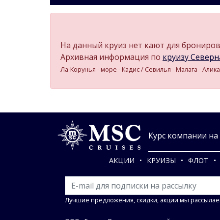
На данный круиз нет кают для бронирова
Архивная информация по
круизу Северна
Ла-Корунья - море - Кадиc / Севилья - Малага - Алик
Курс компании на 0
АКЦИИ
КРУИЗЫ
ФЛОТ
Лучшие предложения, скидки, акции мы рассылае