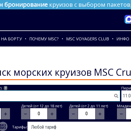
н бронирование
круизов с выбором пакетов,
НА БОРТУ
ПОЧЕМУ MSC?
MSC VOYAGERS CLUB
ИНФО
ск морских круизов MSC Cru
)
Пери
?
Детей (от 12 до 18 лет)
Детей (от 2 до 11 лет)
Младене
+
−
+
−
+
−
Тарифы: