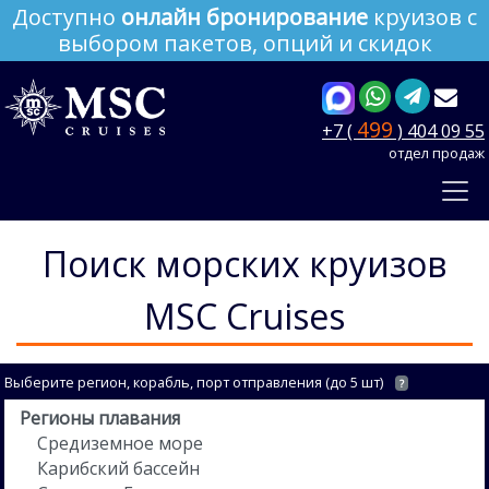
Доступно
онлайн бронирование
круизов с
выбором пакетов, опций и скидок
499
+7 (
) 404 09 55
отдел продаж
Поиск морских круизов
MSC Cruises
Выберите регион, корабль, порт отправления (до 5 шт)
?