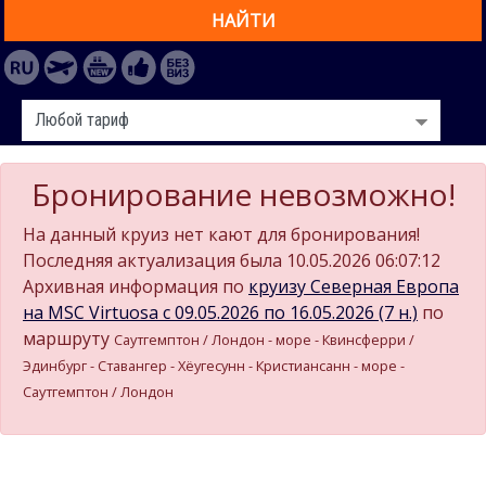
НАЙТИ
Бронирование невозможно!
На данный круиз нет кают для бронирования!
Последняя актуализация была 10.05.2026 06:07:12
Архивная информация по
круизу Северная Европа
на MSC Virtuosa c 09.05.2026 по 16.05.2026 (7 н.)
по
маршруту
Саутгемптон / Лондон - море - Квинсферри /
Эдинбург - Ставангер - Хёугесунн - Кристиансанн - море -
Саутгемптон / Лондон