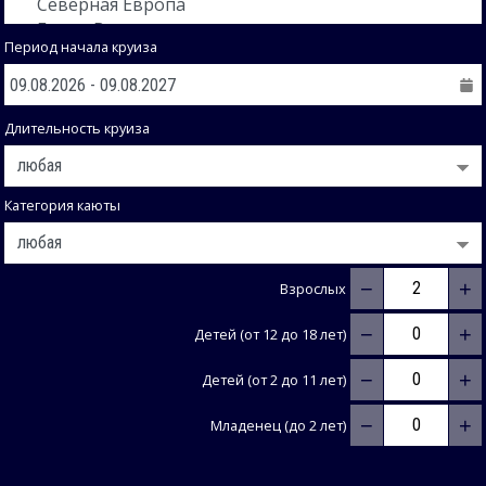
Период начала круиза
Длительность круиза
Категория каюты
−
+
Взрослых
−
+
Детей (от 12 до 18 лет)
−
+
Детей (от 2 до 11 лет)
−
+
Младенец (до 2 лет)