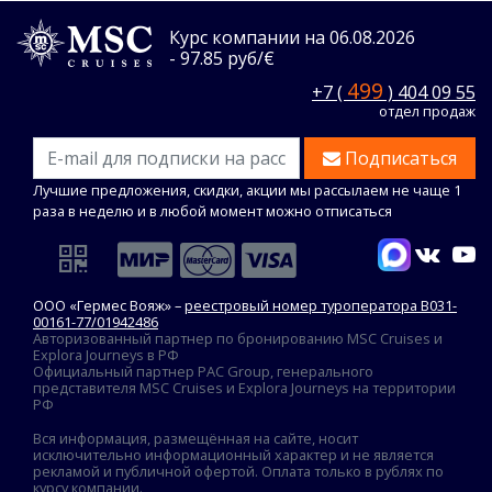
Курс компании на 06.08.2026
- 97.85 руб/€
499
+7 (
) 404 09 55
отдел продаж
Подписаться
Лучшие предложения, скидки, акции мы рассылаем не чаще 1
раза в неделю и в любой момент можно отписаться
ООО «Гермес Вояж» –
реестровый номер туроператора В031-
00161-77/01942486
Авторизованный партнер по бронированию MSC Cruises и
Explora Journeys в РФ
Официальный партнер PAC Group, генерального
представителя MSC Cruises и Explora Journeys на территории
РФ
Вся информация, размещённая на сайте, носит
исключительно информационный характер и не является
рекламой и публичной офертой. Оплата только в рублях по
курсу компании.