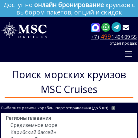
Доступно
онлайн бронирование
круизов с
выбором пакетов, опций и скидок
499
+7 (
) 404 09 55
отдел продаж
Поиск морских круизов
MSC Cruises
Выберите регион, корабль, порт отправления (до 5 шт)
?