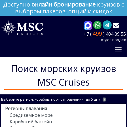
Доступно
онлайн бронирование
круизов с
выбором пакетов, опций и скидок
499
+7 (
) 404 09 55
отдел продаж
Поиск морских круизов
MSC Cruises
Выберите регион, корабль, порт отправления (до 5 шт)
?