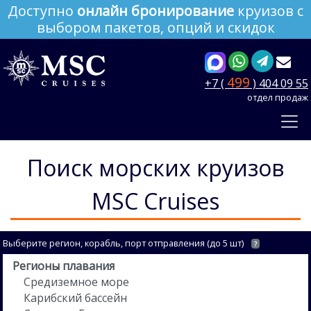
Доступно
онлайн бронирование
круизов с
выбором пакетов, опций и скидок
499
+7 (
) 404 09 55
отдел продаж
Поиск морских круизов
MSC Cruises
Выберите регион, корабль, порт отправления (до 5 шт)
?