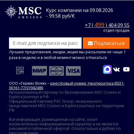
Курс компании на 09.08.2026
- 99.58 руб/€
499
+7 (
) 404 09 55
отдел продаж
Подписаться
Лучшие предложения, скидки, акции мы рассылаем не чаще 1
раза в неделю и в любой момент можно отписаться
ООО «Гермес Вояж» –
реестровый номер туроператора В031-
00161-77/01942486
Авторизованный партнер по бронированию MSC Cruises и
Explora Journeys в РФ
Официальный партнер PAC Group, генерального
представителя MSC Cruises и Explora Journeys на территории
РФ
Вся информация, размещённая на сайте, носит
исключительно информационный характер и не является
рекламой и публичной офертой. Оплата только в рублях по
курсу компании.