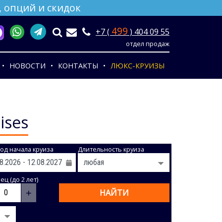
 опций и скидок
499
+7 (
) 404 09 55
отдел продаж
НОВОСТИ
КОНТАКТЫ
ЛЮКС-КРУИЗЫ
ises
од начала круиза
Длительность круиза
ц (до 2 лет)
+
НАЙТИ