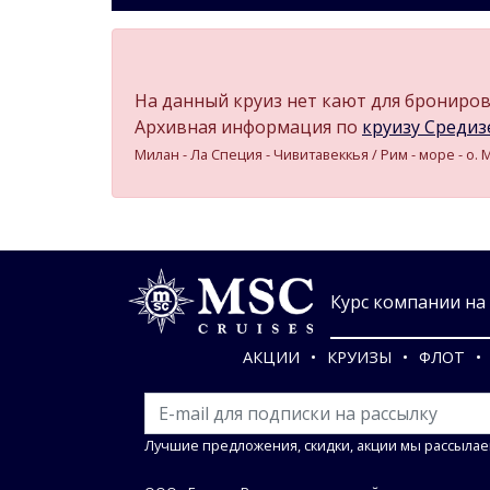
На данный круиз нет кают для бронирова
Архивная информация по
круизу Средизе
Милан - Ла Специя - Чивитавеккья / Рим - море - о.
Курс компании на 0
АКЦИИ
КРУИЗЫ
ФЛОТ
Лучшие предложения, скидки, акции мы рассылае