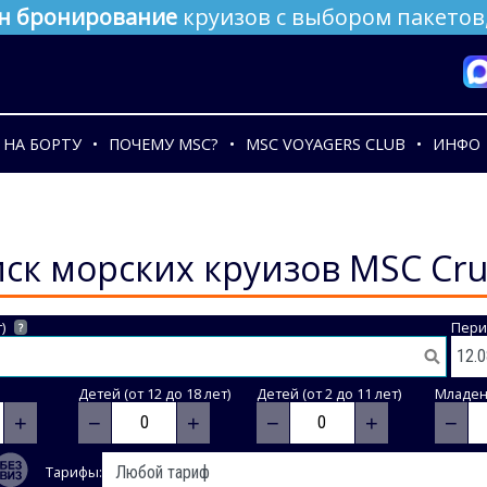
н бронирование
круизов с выбором пакетов,
НА БОРТУ
ПОЧЕМУ MSC?
MSC VOYAGERS CLUB
ИНФО
ск морских круизов MSC Cru
)
Пери
?
Детей (от 12 до 18 лет)
Детей (от 2 до 11 лет)
Младене
+
−
+
−
+
−
Тарифы: