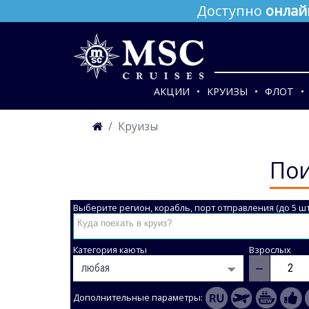
Доступно
онлай
АКЦИИ
КРУИЗЫ
ФЛОТ
Круизы
Пои
Выберите регион, корабль, порт отправления (до 5 шт
Категория каюты
Взрослых
−
Дополнительные параметры: