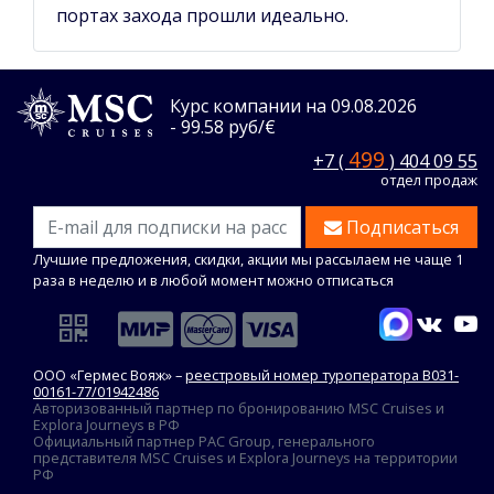
портах захода прошли идеально.
Курс компании на 09.08.2026
- 99.58 руб/€
499
+7 (
) 404 09 55
отдел продаж
Подписаться
Лучшие предложения, скидки, акции мы рассылаем не чаще 1
раза в неделю и в любой момент можно отписаться
ООО «Гермес Вояж» –
реестровый номер туроператора В031-
00161-77/01942486
Авторизованный партнер по бронированию MSC Cruises и
Explora Journeys в РФ
Официальный партнер PAC Group, генерального
представителя MSC Cruises и Explora Journeys на территории
РФ