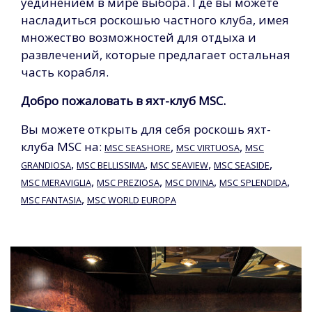
уединением в мире выбора. Где вы можете
насладиться роскошью частного клуба, имея
множество возможностей для отдыха и
развлечений, которые предлагает остальная
часть корабля.
Добро пожаловать в яхт-клуб MSС.
Вы можете открыть для себя роскошь яхт-
клуба MSC на:
,
,
MSC SEASHORE
MSC VIRTUOSA
MSC
,
,
,
,
GRANDIOSA
MSC BELLISSIMA
MSC SEAVIEW
MSC SEASIDE
,
,
,
,
MSC MERAVIGLIA
MSC PREZIOSA
MSC DIVINA
MSC SPLENDIDA
,
MSC FANTASIA
MSC WORLD EUROPA