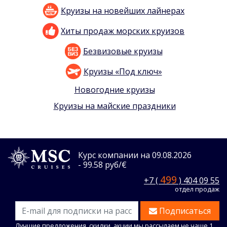
Круизы на новейших лайнерах
Хиты продаж морских круизов
Безвизовые круизы
Круизы «Под ключ»
Новогодние круизы
Круизы на майские праздники
Курс компании на 09.08.2026
- 99.58 руб/€
499
+7 (
) 404 09 55
отдел продаж
Подписаться
Лучшие предложения, скидки, акции мы рассылаем не чаще 1