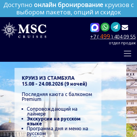
Доступно
онлайн бронирование
круизов с
выбором пакетов, опций и скидок
499
+7 (
) 404 09 55
отдел продаж
БЕЗ ВИЗ из Шанхая
С января по ноябрь
Безвизовый круиз
Русские группы
Экскурсии на русском языке
ПОДРОБНЕЕ
от 317 € на человека