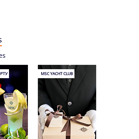
s
es
ОРТУ
MSC YACHT CLUB