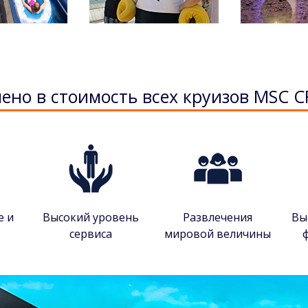
ено в стоимость всеx круизов MSC C
е и
Высокий уровень
Развлечения
Вы
сервиса
мировой величины