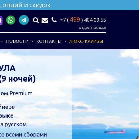
 опций и скидок
499
+7 (
) 404 09 55
отдел продаж
НОВОСТИ
КОНТАКТЫ
ЛЮКС-КРУИЗЫ
 ВИЗ из Шанхая
ря по ноябрь
изовый круиз
кие группы
урсии на русском языке
ДРОБНЕЕ
Next