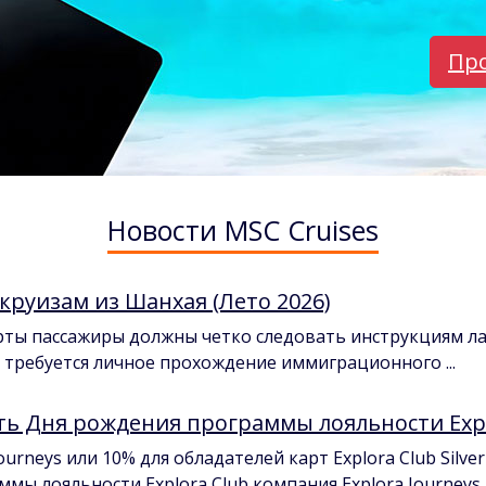
Про
Новости MSC Cruises
руизам из Шанхая (Лето 2026)
орты пассажиры должны четко следовать инструкциям л
а требуется личное прохождение иммиграционного ...
ть Дня рождения программы лояльности Expl
ourneys или 10% для обладателей карт Explora Club Silver
ы лояльности Explora Club компания Explora Journeys п