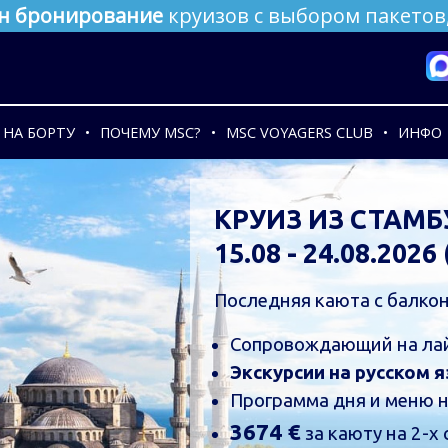
н бронирование
круизов с выбором пакетов,
НА БОРТУ
ПОЧЕМУ MSC?
MSC VOYAGERS CLUB
ИНФО
БЕЗ
С янва
Безв
Русс
Экск
ПО